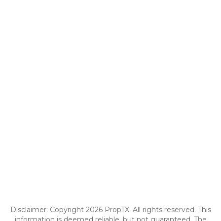
Disclaimer: Copyright 2026 PropTX. All rights reserved. This
information is deemed reliable, but not guaranteed. The