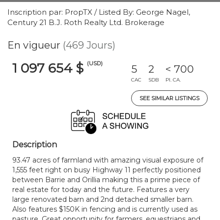
Inscription par: PropTX / Listed By: George Nagel,
Century 21 B.J. Roth Realty Ltd. Brokerage
En vigueur
(469 Jours)
(USD)
1 097 654 $
5
2
< 700
CAC
SDB
PI. CA.
SEE SIMILAR LISTINGS
Description
93.47 acres of farmland with amazing visual exposure of
1,555 feet right on busy Highway 11 perfectly positioned
between Barrie and Orillia making this a prime piece of
real estate for today and the future. Features a very
large renovated barn and 2nd detached smaller barn.
Also features $150K in fencing and is currently used as
pasture. Great opportunity for farmers, equestrians and