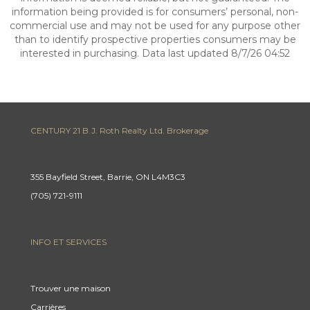
information being provided is for consumers’ personal, non-
commercial use and may not be used for any purpose other
than to identify prospective properties consumers may be
interested in purchasing. Data last updated 8/7/26 04:52
CENTURY 21 B.J. Roth Realty Ltd. Brokerage
355 Bayfield Street, Barrie, ON L4M3C3
(705) 721-9111
INFO ET SERVICES
Trouver une maison
Carrières